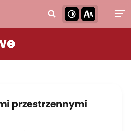
we
mi przestrzennymi